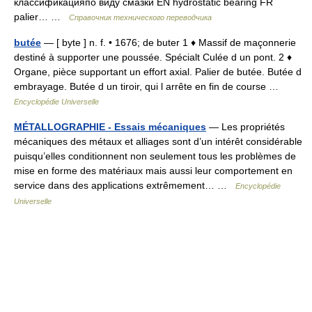
классификацияпо виду смазки EN hydrostatic bearing FR
palier… …
Справочник технического переводчика
butée
— [ byte ] n. f. • 1676; de buter 1 ♦ Massif de maçonnerie
destiné à supporter une poussée. Spécialt Culée d un pont. 2 ♦
Organe, pièce supportant un effort axial. Palier de butée. Butée d
embrayage. Butée d un tiroir, qui l arrête en fin de course …
Encyclopédie Universelle
MÉTALLOGRAPHIE - Essais mécaniques
— Les propriétés
mécaniques des métaux et alliages sont d’un intérêt considérable
puisqu’elles conditionnent non seulement tous les problèmes de
mise en forme des matériaux mais aussi leur comportement en
service dans des applications extrêmement… …
Encyclopédie
Universelle