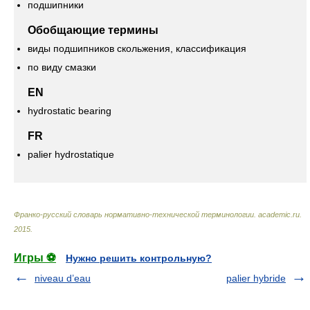
подшипники
Обобщающие термины
виды подшипников скольжения, классификация
по виду смазки
EN
hydrostatic bearing
FR
palier hydrostatique
Франко-русский словарь нормативно-технической терминологии
.
academic.ru
.
2015
.
Игры ⚽
Нужно решить контрольную?
niveau d’eau
palier hybride